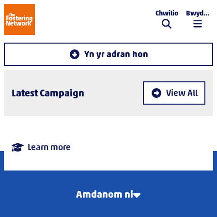
Chwilio
Bwydlen
The Fostering Network
Yn yr adran hon
Latest Campaign
View All
Learn more
Amdanom ni